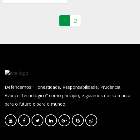
alimentação de fios, corte,
outras.
entre outras.
passo e diâmetro de eixo,
totalmente de seis eixos.
1
2
Defendemos "Honestidade, Responsabilidade, Prudência,
Avanço Tecnológico" como princípio, e guiamos nossa marca
para o futuro e para o mundo.